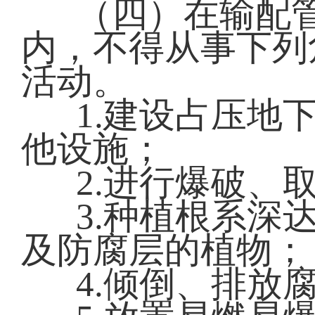
（四）在输配
内，不得从事下列
活动。
1.建设占压地
他设施；
2.进行爆破、
3.种植根系深
及防腐层的植物；
4.倾倒、排放