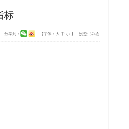
指标
分享到：
【字体：
大
中
小
】
浏览:
374
次