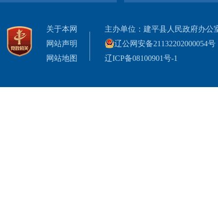
关于本网
主办单位：建平县人民政府办公
网站声明
辽公网安备21132202000054号
网站地图
辽ICP备08100901号-1