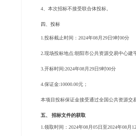
4
、本次招标不接受联合体投标。
四、投标
1.
投标截止时间：
2024
年
08
月
29
日
9
时
00
分
2.
现场投标地点
:
朝阳市公共资源交易中心建
3.
开标时间
:2024
年
08
月
29
日
9
时
00
分
4.
保证金
:10000.00
元；
本项目投标保证金接受通过全国公共
资源交
五、 招标文件的获取
1.
领取时间：
2024
年
08
月
05
日至
2024
年
08
月
1