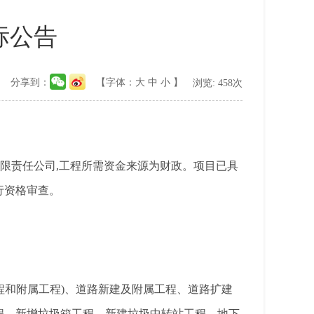
标公告
分享到：
【字体：
大
中
小
】
浏览:
458
次
限责任公司
,
工程所需资金来源为
财政
。项目已具
行资格审查。
程和附属工程
)
、道路新建及附属工程、道路扩建
程、新增垃圾箱工程、新建垃圾中转站工程、地下