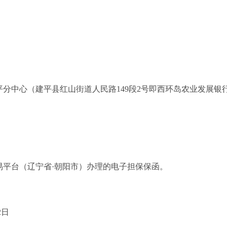
平分中心（建平县红山街道人民路
149
段
2
号即西环岛农业发展银
易平台（辽宁省·朝阳市）办理的电子担保保函。
2
日