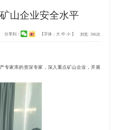
升矿山企业安全水平
分享到：
【字体：
大
中
小
】
浏览:
396
次
产专家库的资深专家，深入重点矿山企业，开展