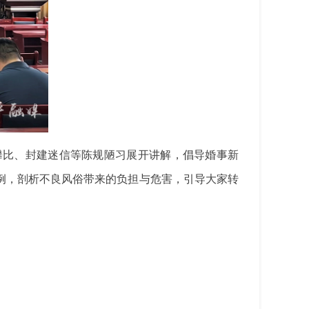
攀比、封建迷信等陈规陋习展开讲解，倡导婚事新
例，剖析不良风俗带来的负担与危害，引导大家转