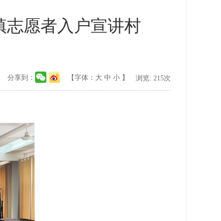
镇志愿者入户宣讲村
分享到：
【字体：
大
中
小
】
浏览:
215
次