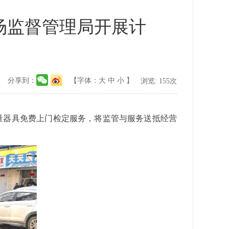
场监督管理局开展计
分享到：
【字体：
大
中
小
】
浏览:
155
次
量器具免费上门检定服务，将监管与服务送抵经营