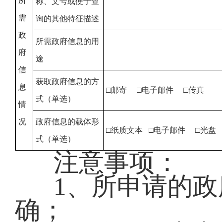
所
称、文号或便于查
需
询的其他特征描述
政
所需政府信息的用
府
途
信
获取政府信息的方
息
□邮寄 □电子邮件 □传真
式（单选）
情
况
政府信息的载体形
□纸质文本 □电子邮件 □光
式（单选）
注意事项：
1、所申请的
确；