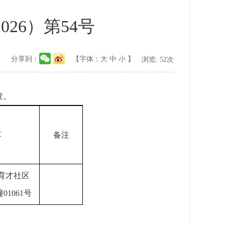
26）第54号
分享到：
【字体：
大
中
小
】
浏览:
52
次
废。
落
备注
育才社区
1061号